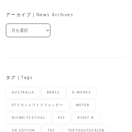
アーカイブ｜News Archives
ア
ー
カ
イ
ブ
｜
News
Archives
タグ｜Tags
AUSTRALIA
BNR32
G-WORKS
GTフロントワイドフェンダー
MOTOR
NISMO FESTIVAL
R35
R35GT-R
SN EDITION
TAS
TOKYOAUTOSALON