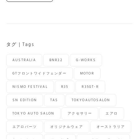
カ
イ
ブ
｜
News
Archives
タグ｜Tags
AUSTRALIA
BNR32
G-WORKS
GTフロントワイドフェンダー
MOTOR
NISMO FESTIVAL
R35
R35GT-R
SN EDITION
TAS
TOKYOAUTOSALON
TOKYO AUTO SALON
アクセサリー
エアロ
エアロパーツ
オリジナルウェア
オーストラリア