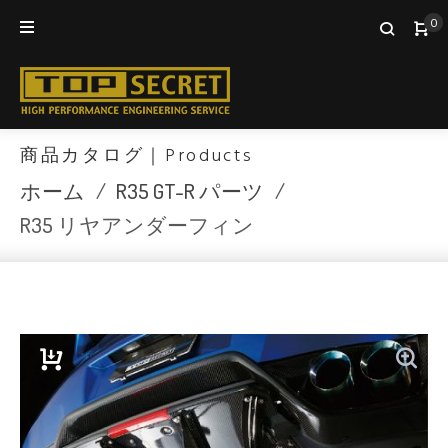
Skip
0
to
content
商品カタログ｜Products
ホーム
/
R35 GT-R パーツ
/
R35 リヤアンダーフィン