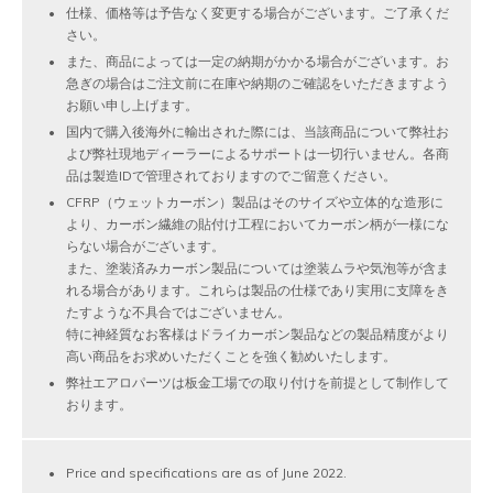
仕様、価格等は予告なく変更する場合がございます。ご了承くだ
さい。
また、商品によっては一定の納期がかかる場合がございます。お
急ぎの場合はご注文前に在庫や納期のご確認をいただきますよう
お願い申し上げます。
国内で購入後海外に輸出された際には、当該商品について弊社お
よび弊社現地ディーラーによるサポートは一切行いません。各商
品は製造IDで管理されておりますのでご留意ください。
CFRP（ウェットカーボン）製品はそのサイズや立体的な造形に
より、カーボン繊維の貼付け工程においてカーボン柄が一様にな
らない場合がございます。
また、塗装済みカーボン製品については塗装ムラや気泡等が含ま
れる場合があります。これらは製品の仕様であり実用に支障をき
たすような不具合ではございません。
特に神経質なお客様はドライカーボン製品などの製品精度がより
高い商品をお求めいただくことを強く勧めいたします。
弊社エアロパーツは板金工場での取り付けを前提として制作して
おります。
Price and specifications are as of June 2022.