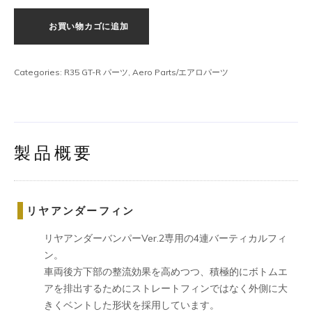
ア
お買い物カゴに追加
ン
ダ
ー
Categories:
R35 GT-R パーツ
,
Aero Parts/エアロパーツ
フ
ィ
ン
個
製品概要
リヤアンダーフィン
リヤアンダーバンパーVer.2専用の4連バーティカルフィ
ン。
車両後方下部の整流効果を高めつつ、積極的にボトムエ
アを排出するためにストレートフィンではなく外側に大
きくベントした形状を採用しています。