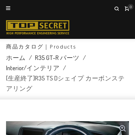
Skip
0
to
content
商品カタログ｜Products
ホーム
/
R35 GT-R パーツ
/
Interior/インテリア
/
[生産終了]R35 TS Dシェイプ カーボンステ
アリング