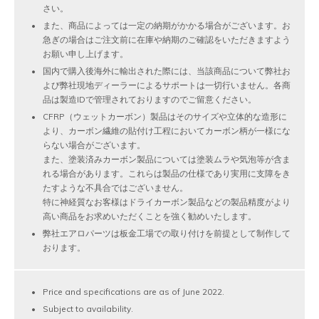
さい。
また、商品によっては一定の納期がかかる場合がございます。お
急ぎの場合はご注文前に在庫や納期のご確認をいただきますよう
お願い申し上げます。
国内で購入後海外に輸出された際には、当該商品について弊社お
よび弊社現地ディーラーによるサポートは一切行いません。各商
品は製造IDで管理されておりますのでご留意ください。
CFRP（ウェットカーボン）製品はそのサイズや立体的な造形に
より、カーボン繊維の貼付け工程においてカーボン柄が一様にな
らない場合がございます。
また、塗装済みカーボン製品については塗装ムラや気泡等が含ま
れる場合があります。これらは製品の仕様であり実用に支障をき
たすような不具合ではございません。
特に神経質なお客様はドライカーボン製品などの製品精度がより
高い商品をお求めいただくことを強く勧めいたします。
弊社エアロパーツは板金工場での取り付けを前提として制作して
おります。
Price and specifications are as of June 2022.
Subject to availability.