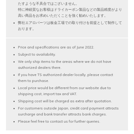
たすような不具合ではございません。
特に神経質なお客様はドライカーボン製品などの製品精度がより
高い商品をお求めいただくことを強く勧めいたします。
弊社エアロパーツは板金工場での取り付けを前提として制作して
おります。
Price and specifications are as of June 2022.
Subject to availability.
We only ship items to the areas where we do not have
authorized dealers there.
If you have TS authorized dealer locally, please contact
them to purchase.
Local price would be different from our website due to
shipping cost, import tax and VAT.
Shipping cost will be charged as extra after quotation.
For customers outside Japan, credit card payment attracts
surcharge and bank transfer attracts bank charges.
Please feel free to contact us for further queries.