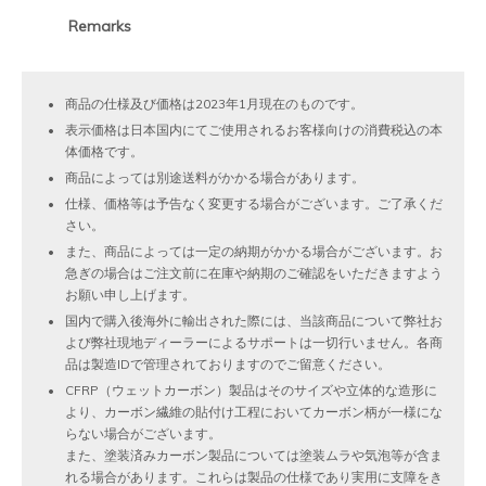
Remarks
商品の仕様及び価格は2023年1月現在のものです。
表示価格は日本国内にてご使用されるお客様向けの消費税込の本
体価格です。
商品によっては別途送料がかかる場合があります。
仕様、価格等は予告なく変更する場合がございます。ご了承くだ
さい。
また、商品によっては一定の納期がかかる場合がございます。お
急ぎの場合はご注文前に在庫や納期のご確認をいただきますよう
お願い申し上げます。
国内で購入後海外に輸出された際には、当該商品について弊社お
よび弊社現地ディーラーによるサポートは一切行いません。各商
品は製造IDで管理されておりますのでご留意ください。
CFRP（ウェットカーボン）製品はそのサイズや立体的な造形に
より、カーボン繊維の貼付け工程においてカーボン柄が一様にな
らない場合がございます。
また、塗装済みカーボン製品については塗装ムラや気泡等が含ま
れる場合があります。これらは製品の仕様であり実用に支障をき