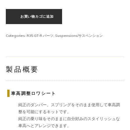
高
調
お買い物カゴに追加
整
ロ
ワ
Categories:
R35 GT-R パーツ
,
Suspensions/サスペンション
シ
ー
ト
個
製品概要
車高調整ロワシート
純正のダンパー、スプリングをそのまま使用して車高調
整を可能にするキットです。
純正の乗り味をそのままに自分好みのスタイリッシュな
車高へとアレンジできます。