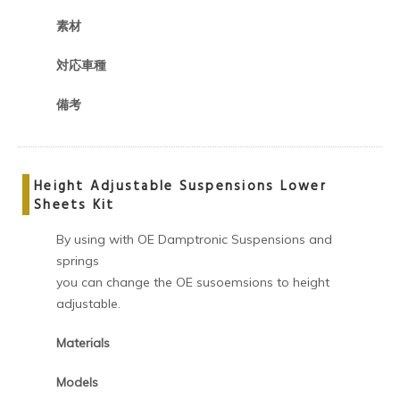
素材
対応車種
備考
Height Adjustable Suspensions Lower
Sheets Kit
By using with OE Damptronic Suspensions and
springs
you can change the OE susoemsions to height
adjustable.
Materials
Models