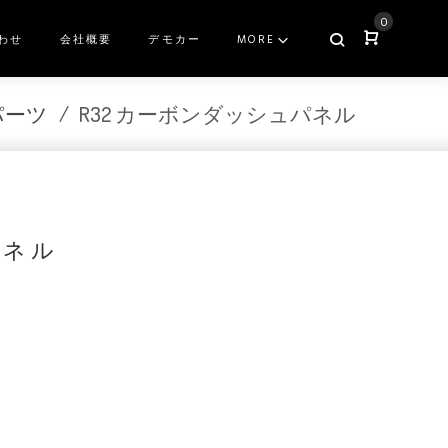
0
わせ
会社概要
デモカー
MORE
 パーツ
/
R32 カーボンダッシュパネル
パネル