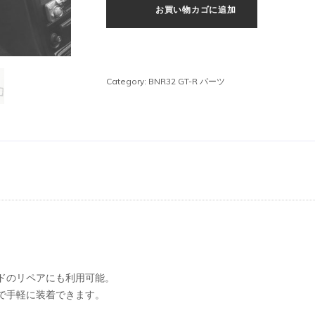
お買い物カゴに追加
ン
ダ
ッ
シ
ュ
Category:
BNR32 GT-R パーツ
パ
ネ
ル
個
ドのリペアにも利用可能。
で手軽に装着できます。