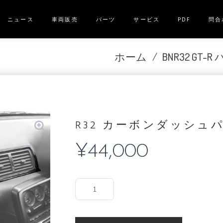
ニュース
車両販売
パーツ
サービス
PDF
問合
ホーム
/
BNR32 GT-R
R32 カーボンダッシュ
¥
44,000
R32
カ
ー
ボ