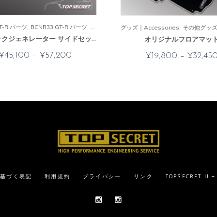
GT-R パーツ
BCNR33 GT-R パーツ
BNR32 GT-R パーツ
JZA80 スープラ パーツ
ホ
グッズ｜Accessories
その他グッズ｜M
ボーテックジェネレーター サイドセット
オリジナルフロアマッ
¥
45,100
–
¥
57,200
¥
19,800
–
¥
32,45
に基づく表記
利用規約
プライバシー
リンク
TOPSECRET II 
Instagram
Instagram