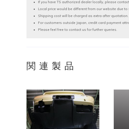
If you have TS authorized dealer locally, please contac
Local price would be different from our website due to 
Shipping cost will be charged as extra after quotation.
For customers outside Japan, credit card payment attr
Please feel free to contact us for further queries.
関連製品