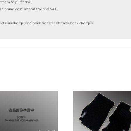
t them to purchase.
shipping cost, import tax and VAT.
acts surcharge and bank transfer attracts bank charges.