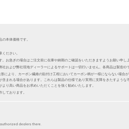
込の本体価格です。
承ください。
す。お急ぎの場合はご注文前に在庫や納期のご確認をいただきますようお願い申し
弊社および弊社現地ディーラーによるサポートは一切行いません。各商品は製造ID
な造形により、カーボン繊維の貼付け工程においてカーボン柄が一様にならない場合
が含まれる場合があります。これらは製品の仕様であり実用に支障をきたすような
がより高い商品をお求めいただくことを強く勧めいたします。
作しております。
authorized dealers there.