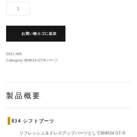
R34
シ
フ
ト
お買い物カゴに追加
ブ
ー
ツ
SKU:
N/A
個
Category:
BNR34 GT-R パーツ
製品概要
R34 シフトブーツ
リフレッシュ＆ドレスアップパーツとしてBNR34 GT-R