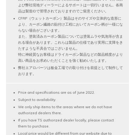
よび弊社現地ディーラーによるサポートは一切行いません。各商
品は製造IDで管理されておりますのでご留意ください。
CFRP（ウェットカーボン）製品はそのサイズや立体的な造形に
より、カーボン繊維の貼付け工程においてカーボン柄が一様にな
らない場合がございます。
また、塗装済みカーボン製品については塗装ムラや気泡等が含ま
れる場合があります。これらは製品の仕様であり実用に支障をき
たすような不具合ではございません。
特に神経質なお客様はドライカーボン製品などの製品精度がより
高い商品をお求めいただくことを強く勧めいたします。
弊社エアロパーツは板金工場での取り付けを前提として制作して
おります。
Price and specifications are as of June 2022.
Subject to availability.
We only ship items to the areas where we do not have
authorized dealers there.
If you have TS authorized dealer locally, please contact
them to purchase.
Local price would be different from our website due to