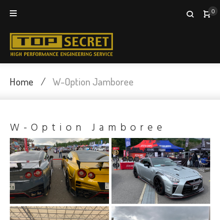
Skip
0
to
content
Home
/
W-Option Jamboree
W-Option Jamboree