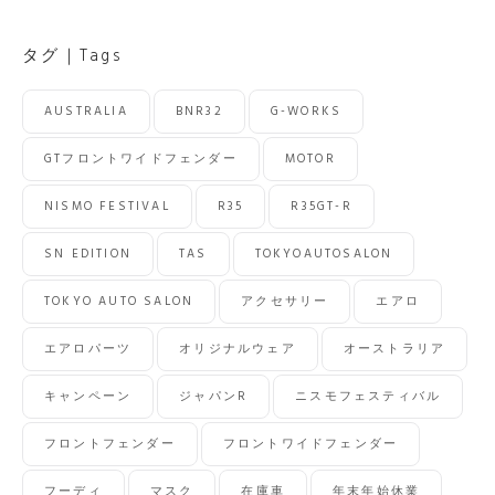
News
Archives
タグ｜Tags
AUSTRALIA
BNR32
G-WORKS
GTフロントワイドフェンダー
MOTOR
NISMO FESTIVAL
R35
R35GT-R
SN EDITION
TAS
TOKYOAUTOSALON
TOKYO AUTO SALON
アクセサリー
エアロ
エアロパーツ
オリジナルウェア
オーストラリア
キャンペーン
ジャパンR
ニスモフェスティバル
フロントフェンダー
フロントワイドフェンダー
フーディ
マスク
在庫車
年末年始休業