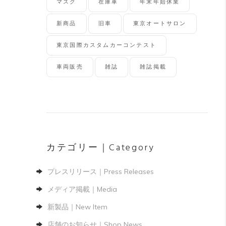
マスク
在庫車
年末年始休業
新商品
旧車
東京オートサロン
東京国際カスタムカーコンテスト
車両販売
雑誌
雑誌掲載
カテゴリー｜Category
プレスリリース｜Press Releases
メディア掲載｜Media
新製品｜New Item
店舗のお知らせ｜Shop News