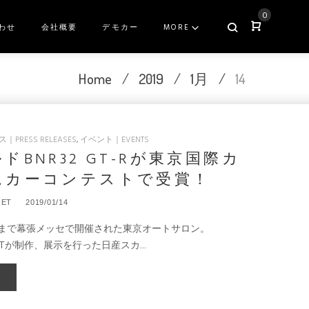
0
わせ
会社概要
デモカー
MORE
Home
/
2019
/
1月
/
14
PRESS RELEASES
,
イベント｜EVENTS
ドBNR32 GT-Rが東京国際カ
ムカーコンテストで受賞！
RET
2019/01/14
/13まで幕張メッセで開催された東京オートサロン。
RETが制作、展示を行った日産スカ…