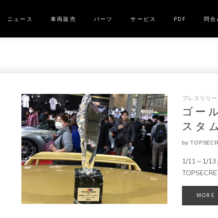
ニュース
車両販売
パーツ
サービス
PDF
問合
プレスリリース｜
ゴール
スタ
by
TOPSEC
1/11～1
TOPSEC
MORE