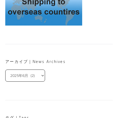
アーカイブ｜News Archives
ア
ー
カ
イ
ブ
｜
News
Archives