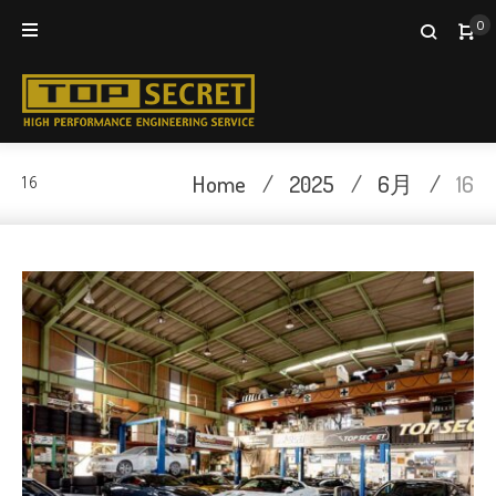
Skip
0
to
content
Home
/
2025
/
6月
/
16
16