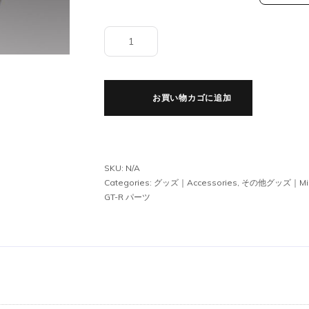
オ
リ
ジ
ナ
お買い物カゴに追加
ル
フ
ロ
ア
マ
SKU:
N/A
ッ
Categories:
グッズ｜Accessories
,
その他グッズ｜Mis
GT-R パーツ
ト
個