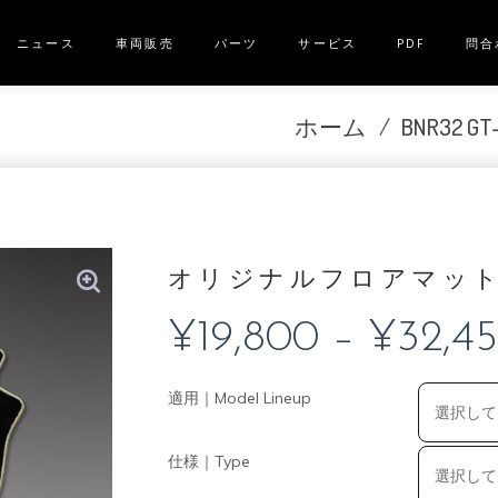
ニュース
車両販売
パーツ
サービス
PDF
問合
ホーム
/
BNR32 G
オリジナルフロアマッ
¥
19,800
–
¥
32,4
適用｜Model Lineup
仕様｜Type