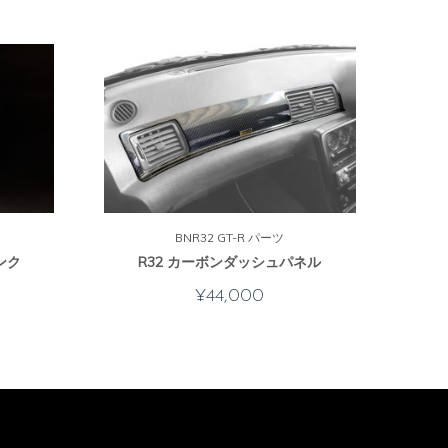
BNR32 GT-R パーツ
R35 G
ンク
R32 カーボンダッシュパネル
¥
44,000