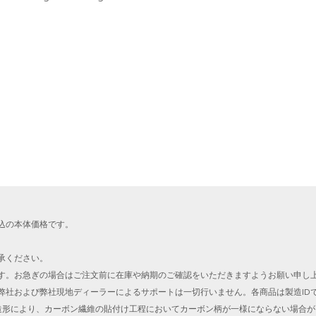
込の本体価格です。
承ください。
す。お急ぎの場合はご注文前に在庫や納期のご確認をいただきますようお願い申し
弊社および弊社現地ディーラーによるサポートは一切行いません。各商品は製造ID
な造形により、カーボン繊維の貼付け工程においてカーボン柄が一様にならない場合