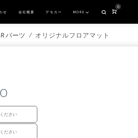
0
わせ
会社概要
デモカー
MORE
T-R パーツ
/
オリジナルフロアマット
ト
50