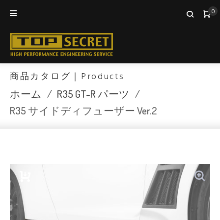
Skip
0
to
content
商品カタログ｜Products
ホーム
/
R35 GT-R パーツ
/
R35 サイドディフューザー Ver.2