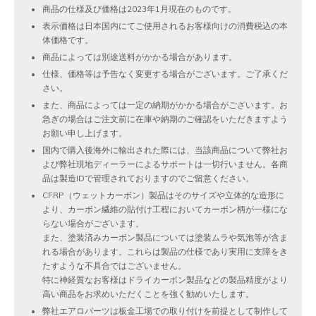
商品の仕様及び価格は2023年1月現在のものです。
表示価格は日本国内にてご使用されるお客様向けの消費税込の本
体価格です。
商品によっては別途送料がかかる場合があります。
仕様、価格等は予告なく変更する場合がございます。ご了承くだ
さい。
また、商品によっては一定の納期がかかる場合がございます。お
急ぎの場合はご注文前に在庫や納期のご確認をいただきますよう
お願い申し上げます。
国内で購入後海外に輸出された際には、当該商品について弊社お
よび弊社現地ディーラーによるサポートは一切行いません。各商
品は製造IDで管理されておりますのでご留意ください。
CFRP（ウェットカーボン）製品はそのサイズや立体的な造形に
より、カーボン繊維の貼付け工程においてカーボン柄が一様にな
らない場合がございます。
また、塗装済みカーボン製品については塗装ムラや気泡等が含ま
れる場合があります。これらは製品の仕様であり実用に支障をき
たすような不具合ではございません。
特に神経質なお客様はドライカーボン製品などの製品精度がより
高い商品をお求めいただくことを強く勧めいたします。
弊社エアロパーツは板金工場での取り付けを前提として制作して