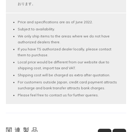
おります。
Price and specifications are as of June 2022.
Subject to availability.
We only ship items to the areas where we do not have
authorized dealers there.
If you have TS authorized dealer locally, please contact
them to purchase.
Local price would be different from our website due to
shipping cost, import tax and VAT.
Shipping cost will be charged as extra after quotation.
For customers outside Japan, credit card payment attracts
surcharge and bank transfer attracts bank charges.
Please feel free to contact us for further queries.
関連製品