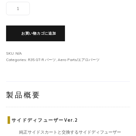
R35
サ
イ
ド
お買い物カゴに追加
デ
ィ
フ
SKU:
N/A
ュ
Categories:
R35 GT-R パーツ
,
Aero Parts/エアロパーツ
ー
ザ
ー
Ver.2
個
製品概要
サイドディフューザーVer.2
純正サイドスカートと交換するサイドディフューザー